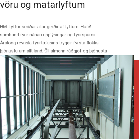
vöru og matarlyftum
HM-Lyftur smíðar allar gerðir af lyftum. Hafið
samband fyrir nánari upplýsingar og fyrirspurnir.
Áralöng reynsla fyrirtækisins tryggir fyrsta flokks
þjónustu um allt land. Öll almenn ráðgjöf og þjónusta
er veitt við hönnun á lyftum og öðru sem tengist þeim.