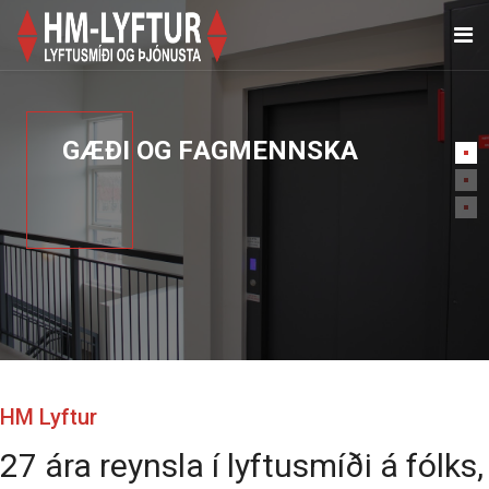
G
Æ
Ð
I
O
G
F
A
G
M
E
N
N
S
K
A
HM Lyftur
27 ára reynsla í lyftusmíði á fólks,