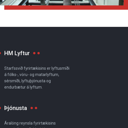
HM Lyftur
Starfssvið fyrirtækisins er lyftusmíði
á fólks-, vöru- og matarlyftum,
sérsmíði, lyftuþjónusta og
endurbætur á lyftum.
Þjónusta
Áralöng reynsla fyrirtækisins