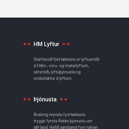
HM Lyftur
Starfssvið fyrirtækisins er lyftusmíði
á fólks-, vöru- og matarlyftum,
sérsmíði, lyftuþjónusta og
endurbætur á lyftum.
Þjónusta
Áralöng reynsla fyrirtækisins
tryggir fyrsta flokks þjónustu um
allt land. Hafið samband fyrir nánari