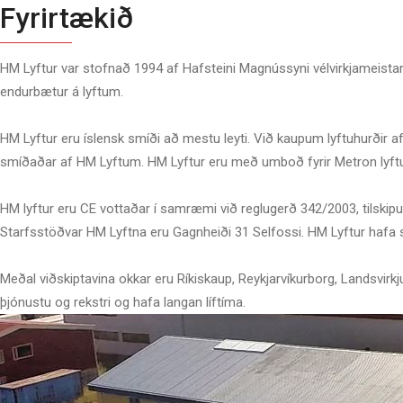
Fyrirtækið
HM Lyftur var stofnað 1994 af Hafsteini Magnússyni vélvirkjameistar
endurbætur á lyftum.
HM Lyftur eru íslensk smíði að mestu leyti. Við kaupum lyftuhurðir a
smíðaðar af HM Lyftum. HM Lyftur eru með umboð fyrir Metron lyft
HM lyftur eru CE vottaðar í samræmi við reglugerð 342/2003, tilskipu
Starfsstöðvar HM Lyftna eru Gagnheiði 31 Selfossi. HM Lyftur hafa sm
Meðal viðskiptavina okkar eru Ríkiskaup, Reykjarvíkurborg, Landsvirkjun
þjónustu og rekstri og hafa langan líftíma.