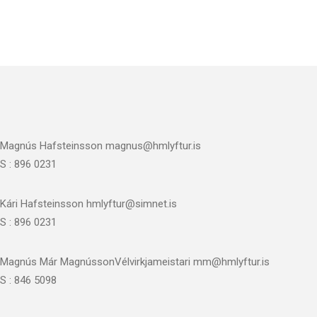
Magnús Hafsteinsson
magnus@hmlyftur.is
S : 896 0231
Kári Hafsteinsson
hmlyftur@simnet.is
S : 896 0231
Magnús Már Magnússon
Vélvirkjameistari
mm@hmlyftur.is
S : 846 5098