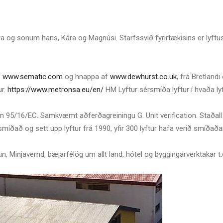
a og sonum hans, Kára og Magnúsi. Starfssvið fyrirtækisins er lyftus
f
www.sematic.com
og hnappa af
www.dewhurst.co.uk
, frá Bretland
ur.
https://www.metronsa.eu/en/
HM Lyftur sérsmíða lyftur í hvaða ly
n 95/16/EC. Samkvæmt aðferðagreiningu G. Unit verification. Staðall 
íðað og sett upp lyftur frá 1990, yfir 300 lyftur hafa verið smíðaðar
, Minjavernd, bæjarfélög um allt land, hótel og byggingarverktakar t.d.