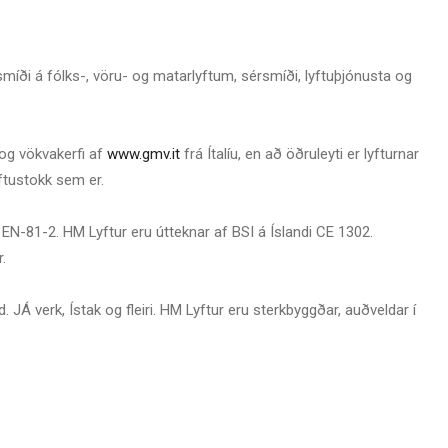
míði á fólks-, vöru- og matarlyftum, sérsmíði, lyftuþjónusta og
i og vökvakerfi af
www.gmv.it
frá Ítalíu, en að öðruleyti er lyfturnar
ftustokk sem er.
EN-81-2. HM Lyftur eru útteknar af BSI á Íslandi CE 1302.
.
 JÁ verk, Ístak og fleiri. HM Lyftur eru sterkbyggðar, auðveldar í